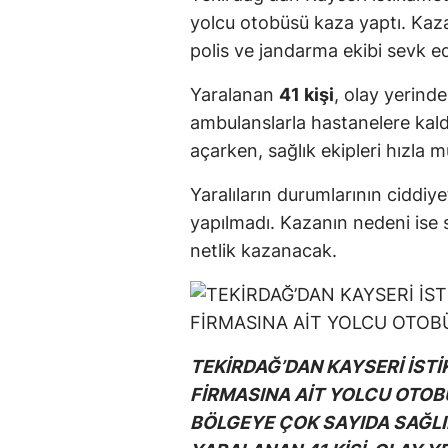
yolcu otobüsü kaza yaptı. Kaz
polis ve jandarma ekibi sevk edi
Yaralanan
41 kişi
, olay yerind
ambulanslarla hastanelere kaldı
açarken, sağlık ekipleri hızla
Yaralıların durumlarının ciddiy
yapılmadı. Kazanın nedeni is
netlik kazanacak.
TEKİRDAĞ’DAN KAYSERİ İST
FİRMASINA AİT YOLCU OTOB
BÖLGEYE ÇOK SAYIDA SAĞLIK