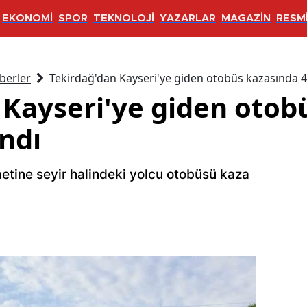
EKONOMİ
SPOR
TEKNOLOJİ
YAZARLAR
MAGAZİN
RESMİ
berler
Tekirdağ'dan Kayseri'ye giden otobüs kazasında 41
 Kayseri'ye giden otob
andı
etine seyir halindeki yolcu otobüsü kaza