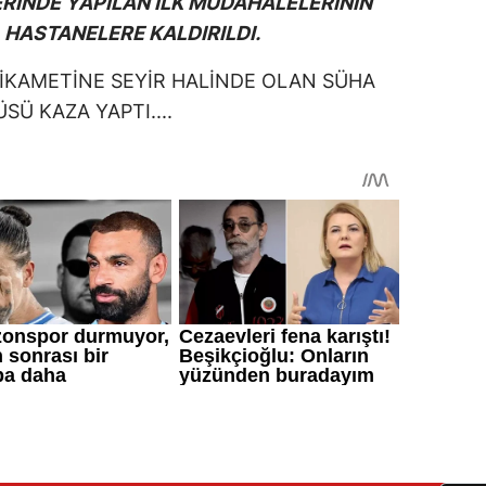
ERİNDE YAPILAN İLK MÜDAHALELERİNİN
HASTANELERE KALDIRILDI.