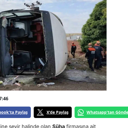
7:46
book'ta Paylaş
X'de Paylaş
Whatsapp'tan Gönde
ine seyir halinde olan
Süha
firmasına ait