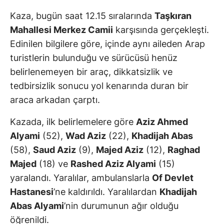
Kaza, bugün saat 12.15 sıralarında
Taşkıran
Mahallesi Merkez Camii
karşısında gerçekleşti.
Edinilen bilgilere göre, içinde aynı aileden Arap
turistlerin bulunduğu ve sürücüsü henüz
belirlenemeyen bir araç, dikkatsizlik ve
tedbirsizlik sonucu yol kenarında duran bir
araca arkadan çarptı.
Kazada, ilk belirlemelere göre
Aziz Ahmed
Alyami
(52),
Wad Aziz
(22),
Khadijah Abas
(58),
Saud Aziz
(9),
Majed Aziz
(12),
Raghad
Majed
(18) ve
Rashed Aziz Alyami
(15)
yaralandı. Yaralılar, ambulanslarla
Of Devlet
Hastanesi
’ne kaldırıldı. Yaralılardan
Khadijah
Abas Alyami
’nin durumunun ağır olduğu
öğrenildi.