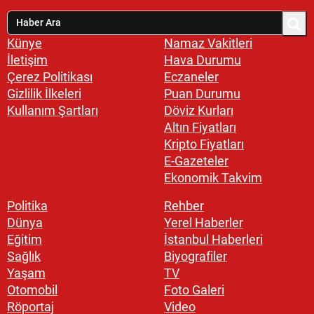
Künye
Namaz Vakitleri
İletişim
Hava Durumu
Çerez Politikası
Eczaneler
Gizlilik İlkeleri
Puan Durumu
Kullanım Şartları
Döviz Kurları
Altın Fiyatları
Kripto Fiyatları
E-Gazeteler
Ekonomik Takvim
Politika
Rehber
Dünya
Yerel Haberler
Eğitim
İstanbul Haberleri
Sağlık
Biyografiler
Yaşam
TV
Otomobil
Foto Galeri
Röportaj
Video