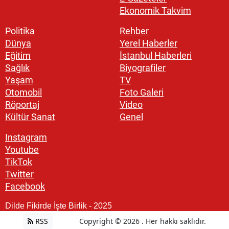
Ekonomik Takvim
Politika
Rehber
Dünya
Yerel Haberler
Eğitim
İstanbul Haberleri
Sağlık
Biyografiler
Yaşam
TV
Otomobil
Foto Galeri
Röportaj
Video
Kültür Sanat
Genel
Instagram
Youtube
TikTok
Twitter
Facebook
Dilde Fikirde İşte Birlik - 2025
RSS
Copyright © 2026 . Her hakkı saklıdır.