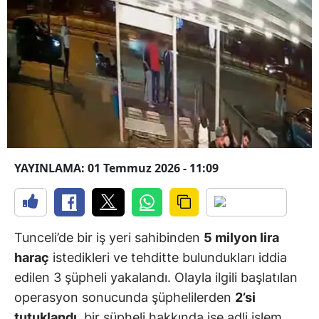
YAYINLAMA: 01 Temmuz 2026 - 11:09
Tunceli’de bir iş yeri sahibinden
5 milyon lira
haraç
istedikleri ve tehditte bulundukları iddia
edilen 3 şüpheli yakalandı. Olayla ilgili başlatılan
operasyon sonucunda şüphelilerden
2’si
tutuklandı
, bir şüpheli hakkında ise adli işlem