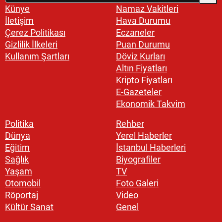
Künye
Namaz Vakitleri
İletişim
Hava Durumu
Çerez Politikası
Eczaneler
Gizlilik İlkeleri
Puan Durumu
Kullanım Şartları
Döviz Kurları
Altın Fiyatları
Kripto Fiyatları
E-Gazeteler
Ekonomik Takvim
Politika
Rehber
Dünya
Yerel Haberler
Eğitim
İstanbul Haberleri
Sağlık
Biyografiler
Yaşam
TV
Otomobil
Foto Galeri
Röportaj
Video
Kültür Sanat
Genel