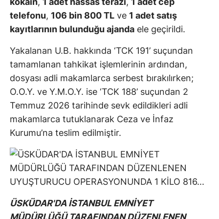
kokain
,
1 adet hassas terazi
,
1 adet cep
telefonu
,
106 bin 800 TL
ve
1 adet satış
kayıtlarının bulunduğu ajanda
ele geçirildi.
Yakalanan U.B. hakkında ‘TCK 191’ suçundan
tamamlanan tahkikat işlemlerinin ardından,
dosyası adli makamlarca serbest bırakılırken;
O.O.Y. ve Y.M.O.Y. ise ‘TCK 188’ suçundan 2
Temmuz 2026 tarihinde sevk edildikleri adli
makamlarca tutuklanarak Ceza ve İnfaz
Kurumu’na teslim edilmiştir.
ÜSKÜDAR'DA İSTANBUL EMNİYET
MÜDÜRLÜĞÜ TARAFINDAN DÜZENLENEN