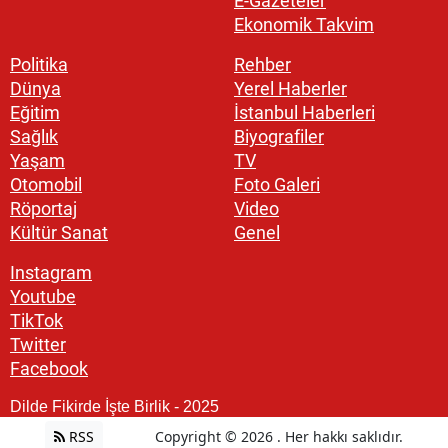
E-Gazeteler
Ekonomik Takvim
Politika
Rehber
Dünya
Yerel Haberler
Eğitim
İstanbul Haberleri
Sağlık
Biyografiler
Yaşam
TV
Otomobil
Foto Galeri
Röportaj
Video
Kültür Sanat
Genel
Instagram
Youtube
TikTok
Twitter
Facebook
Dilde Fikirde İşte Birlik - 2025
RSS
Copyright © 2026 . Her hakkı saklıdır.