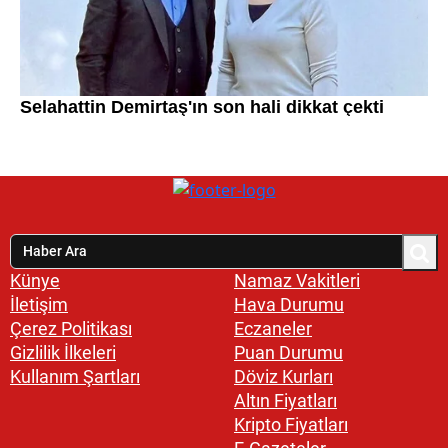
Künye
Namaz Vakitleri
İletişim
Hava Durumu
Çerez Politikası
Eczaneler
Gizlilik İlkeleri
Puan Durumu
Kullanım Şartları
Döviz Kurları
Altın Fiyatları
Kripto Fiyatları