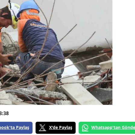
3:38
book'ta Paylaş
X'de Paylaş
Whatsapp'tan Gönde