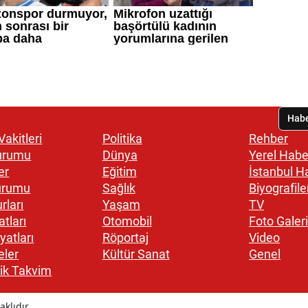
akitleri
Politika
Rehber
urumu
Dünya
Yerel Habe
er
Eğitim
İstanbul H
urumu
Sağlık
Biyografile
rları
Yaşam
TV
atları
Otomobil
Foto Galeri
yatları
Röportaj
Video
eler
Kültür Sanat
Genel
ik Takvim
klıdır.