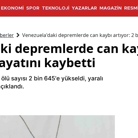
EKONOMİ
SPOR
TEKNOLOJİ
YAZARLAR
MAGAZİN
RESMİ
berler
Venezuela'daki depremlerde can kaybı artıyor: 2 bi
ki depremlerde can kay
hayatını kaybetti
lü sayısı 2 bin 645'e yükseldi, yaralı
açıklandı.