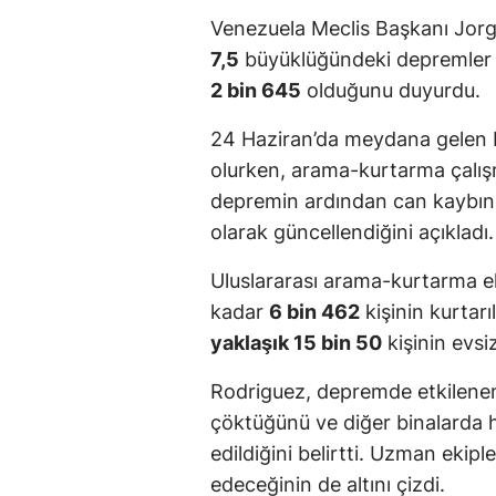
Venezuela Meclis Başkanı Jor
7,5
büyüklüğündeki depremler 
2 bin 645
olduğunu duyurdu.
24 Haziran’da meydana gelen 
olurken, arama-kurtarma çalış
depremin ardından can kaybının
olarak güncellendiğini açıkladı.
Uluslararası arama-kurtarma eki
kadar
6 bin 462
kişinin kurtarı
yaklaşık 15 bin 50
kişinin evsiz
Rodriguez, depremde etkilen
çöktüğünü ve diğer binalarda ha
edildiğini belirtti. Uzman ekip
edeceğinin de altını çizdi.