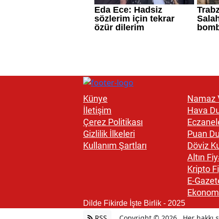
Künye
Namaz V
İletişim
Hava D
Çerez Politikası
Eczanel
Gizlilik İlkeleri
Puan D
Kullanım Şartları
Döviz Ku
Altın Fiy
Kripto Fi
E-Gazet
Ekonom
Dilde Fikirde İşte Birlik - 2025
RSS
Copyright © 2026 . Her hakkı sa