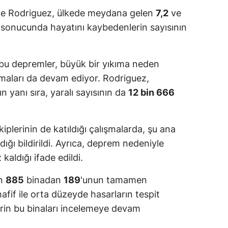
ge Rodriguez, ülkede meydana gelen
7,2
ve
sonucunda hayatını kaybedenlerin sayısının
bu depremler, büyük bir yıkıma neden
maları da devam ediyor. Rodriguez,
 yanı sıra, yaralı sayısının da
12 bin 666
plerinin de katıldığı çalışmalarda, şu ana
ldığı bildirildi. Ayrıca, deprem nedeniyle
 kaldığı ifade edildi.
en
885
binadan
189
'unun tamamen
fif ile orta düzeyde hasarların tespit
lerin bu binaları incelemeye devam