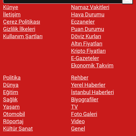
Künye
Namaz Vakitleri
İletişim
Hava Durumu
Çerez Politikası
Eczaneler
Gizlilik İlkeleri
Puan Durumu
Kullanım Şartları
Döviz Kurları
Altın Fiyatları
Kripto Fiyatları
E-Gazeteler
Ekonomik Takvim
Politika
Rehber
Dünya
Yerel Haberler
Eğitim
İstanbul Haberleri
Sağlık
Biyografiler
Yaşam
TV
Otomobil
Foto Galeri
Röportaj
Video
Kültür Sanat
Genel