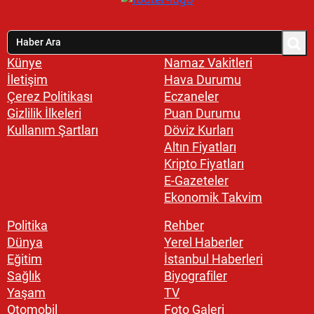
Künye
Namaz Vakitleri
İletişim
Hava Durumu
Çerez Politikası
Eczaneler
Gizlilik İlkeleri
Puan Durumu
Kullanım Şartları
Döviz Kurları
Altın Fiyatları
Kripto Fiyatları
E-Gazeteler
Ekonomik Takvim
Politika
Rehber
Dünya
Yerel Haberler
Eğitim
İstanbul Haberleri
Sağlık
Biyografiler
Yaşam
TV
Otomobil
Foto Galeri