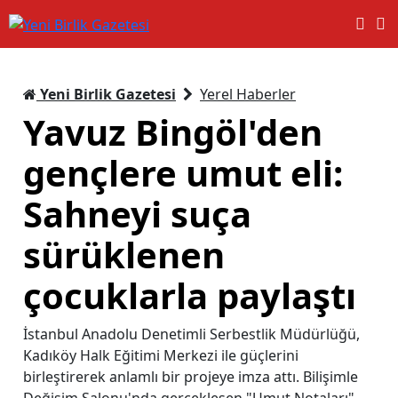
Yeni Birlik Gazetesi
Yerel Haberler
Yavuz Bingöl'den
gençlere umut eli:
Sahneyi suça
sürüklenen
çocuklarla paylaştı
İstanbul Anadolu Denetimli Serbestlik Müdürlüğü,
Kadıköy Halk Eğitimi Merkezi ile güçlerini
birleştirerek anlamlı bir projeye imza attı. Bilişimle
Değişim Salonu'nda gerçekleşen "Umut Notaları"