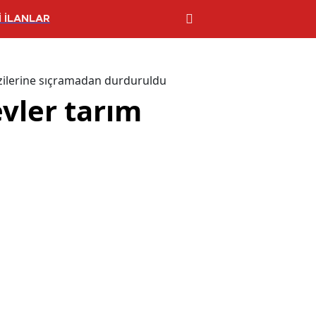
 İLANLAR
azilerine sıçramadan durduruldu
evler tarım