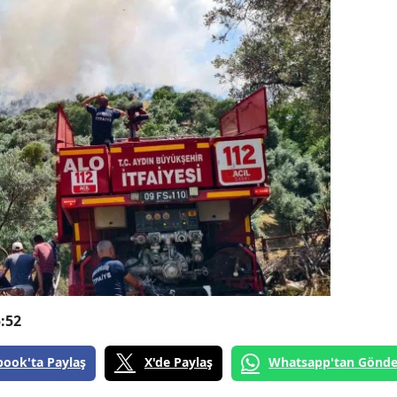
:52
book'ta Paylaş
X'de Paylaş
Whatsapp'tan Gönde