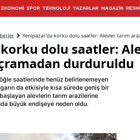
EKONOMİ
SPOR
TEKNOLOJİ
YAZARLAR
MAGAZİN
RESMİ
berler
Yenipazar’da korku dolu saatler: Alevler tarım ar
korku dolu saatler: Al
sıçramadan durduruldu
 öğle saatlerinde henüz belirlenemeyen
garın da etkisiyle kısa sürede geniş bir
başlayan alevlerin tarım arazilerine
ında büyük endişeye neden oldu.