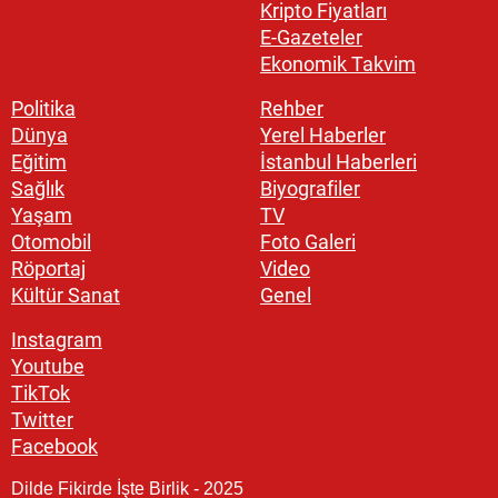
Kripto Fiyatları
E-Gazeteler
Ekonomik Takvim
Politika
Rehber
Dünya
Yerel Haberler
Eğitim
İstanbul Haberleri
Sağlık
Biyografiler
Yaşam
TV
Otomobil
Foto Galeri
Röportaj
Video
Kültür Sanat
Genel
Instagram
Youtube
TikTok
Twitter
Facebook
Dilde Fikirde İşte Birlik - 2025