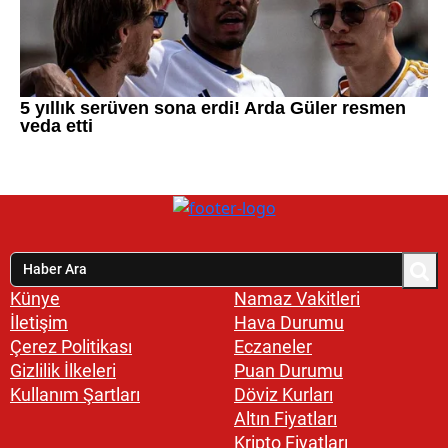
Künye
Namaz Vakitleri
İletişim
Hava Durumu
Çerez Politikası
Eczaneler
Gizlilik İlkeleri
Puan Durumu
Kullanım Şartları
Döviz Kurları
Altın Fiyatları
Kripto Fiyatları