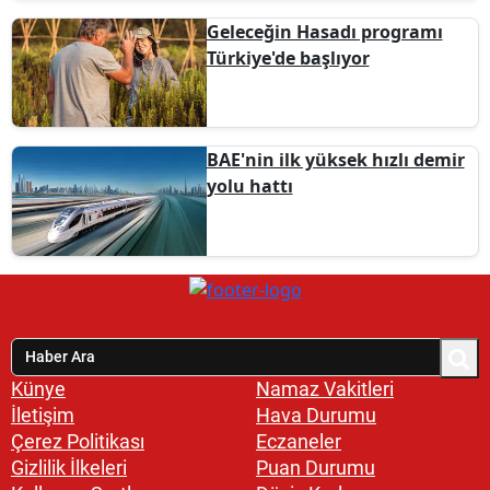
Geleceğin Hasadı programı
Türkiye'de başlıyor
BAE'nin ilk yüksek hızlı demir
yolu hattı
Künye
Namaz Vakitleri
İletişim
Hava Durumu
Çerez Politikası
Eczaneler
Gizlilik İlkeleri
Puan Durumu