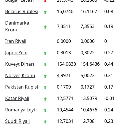
Bulgar Levası
27,9743
28,2565
-0.22
Belarus Rublesi
16,0740
16,1167
0.08
Danimarka
7,3511
7,3553
0.19
Kronu
İran Riyali
0,0000
0,0000
0
Japon Yeni
0,3013
0,3022
0.27
Kuveyt Dinarı
154,0830
154,6436
0.44
Norveç Kronu
4,9971
5,0022
0.21
Pakistan Rupisi
0,1709
0,1727
0.17
Katar Riyali
12,5771
13,5079
-0.01
Romanya Leyi
10,4544
10,4676
0.24
Suudi Riyali
12,7031
12,7081
0.23