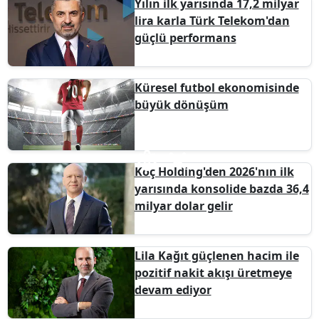
Yılın ilk yarısında 17,2 milyar
lira karla Türk Telekom'dan
güçlü performans
Küresel futbol ekonomisinde
büyük dönüşüm
Koç Holding'den 2026'nın ilk
yarısında konsolide bazda 36,4
milyar dolar gelir
Lila Kağıt güçlenen hacim ile
pozitif nakit akışı üretmeye
devam ediyor