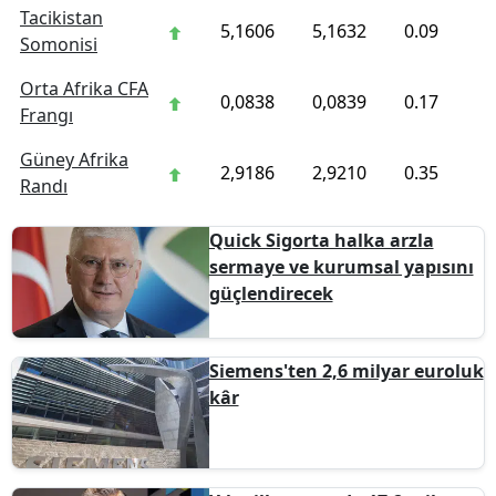
Tacikistan
5,1606
5,1632
0.09
Somonisi
Orta Afrika CFA
0,0838
0,0839
0.17
Frangı
Güney Afrika
2,9186
2,9210
0.35
Randı
Quick Sigorta halka arzla
sermaye ve kurumsal yapısını
güçlendirecek
Siemens'ten 2,6 milyar euroluk
kâr