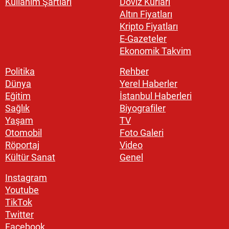
Kullanım Şartları
Döviz Kurları
Altın Fiyatları
Kripto Fiyatları
E-Gazeteler
Ekonomik Takvim
Politika
Rehber
Dünya
Yerel Haberler
Eğitim
İstanbul Haberleri
Sağlık
Biyografiler
Yaşam
TV
Otomobil
Foto Galeri
Röportaj
Video
Kültür Sanat
Genel
Instagram
Youtube
TikTok
Twitter
Facebook