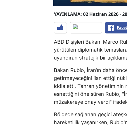
YAYINLAMA: 02 Haziran 2026 - 20
Face
ABD Dışişleri Bakanı Marco Ru
yürütülen diplomatik temaslara
uyandıran stratejik bir açıkla
Bakan Rubio, İran’ın daha önce
getirmeyeceğini ilan ettiği nü
iddia etti. Tahran yönetiminin 
esnettiğini öne süren Rubio, "İ
müzakereye onay verdi" ifadeler
Bölgede sağlanan geçici ateşk
hareketlilik yaşanırken, Rubio'nu