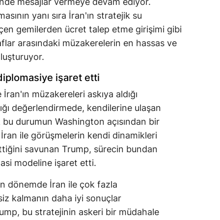
ünde mesajlar vermeye devam ediyor.
asının yanı sıra İran'ın stratejik su
en gemilerden ücret talep etme girişimi gibi
raflar arasındaki müzakerelerin en hassas ve
luşturuyor.
iplomasiye işaret etti
ran'ın müzakereleri askıya aldığı
tığı değerlendirmede, kendilerine ulaşan
ak bu durumun Washington açısından bir
. İran ile görüşmelerin kendi dinamikleri
 ettiğini savunan Trump, sürecin bundan
asi modeline işaret etti.
n dönemde İran ile çok fazla
iz kalmanın daha iyi sonuçlar
ump, bu stratejinin askeri bir müdahale