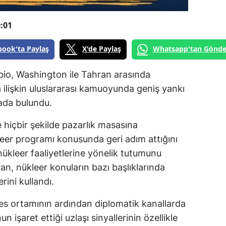
:01
book'ta Paylaş
X'de Paylaş
Whatsapp'tan Gönde
bio, Washington ile Tahran arasında
 ilişkin uluslararası kamuoyunda geniş yankı
mada bulundu.
 hiçbir şekilde pazarlık masasına
kleer programı konusunda geri adım attığını
nükleer faaliyetlerine yönelik tutumunu
ran, nükleer konuların bazı başlıklarında
ini kullandı.
es ortamının ardından diplomatik kanallarda
n işaret ettiği uzlaşı sinyallerinin özellikle