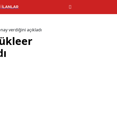
 İLANLAR
nay verdiğini açıkladı
nükleer
dı