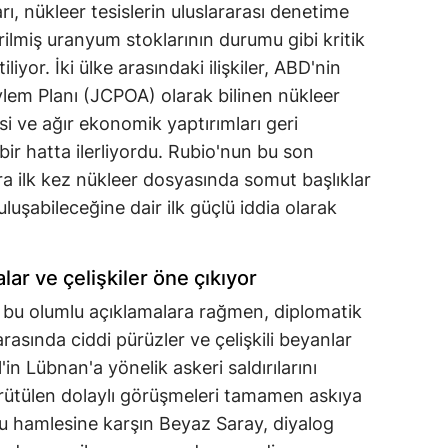
, nükleer tesislerin uluslararası denetime
ilmiş uranyum stoklarının durumu gibi kritik
liyor. İki ülke arasındaki ilişkiler, ABD'nin
lem Planı (JCPOA) olarak bilinen nükleer
i ve ağır ekonomik yaptırımları geri
ir hatta ilerliyordu. Rubio'nun bu son
onra ilk kez nükleer dosyasında somut başlıklar
uşabileceğine dair ilk güçlü iddia olarak
ar ve çelişkiler öne çıkıyor
bu olumlu açıklamalara rağmen, diplomatik
rasında ciddi pürüzler ve çelişkili beyanlar
l'in Lübnan'a yönelik askeri saldırılarını
rütülen dolaylı görüşmeleri tamamen askıya
bu hamlesine karşın Beyaz Saray, diyalog