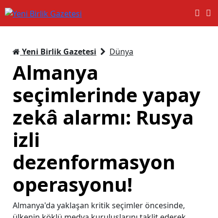
Yeni Birlik Gazetesi
Dünya
Almanya
seçimlerinde yapay
zekâ alarmı: Rusya
izli
dezenformasyon
operasyonu!
Almanya'da yaklaşan kritik seçimler öncesinde,
ülkenin köklü medya kuruluşlarını taklit ederek