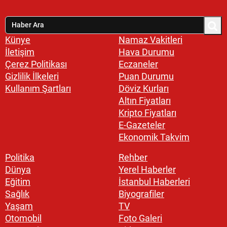
Künye
Namaz Vakitleri
İletişim
Hava Durumu
Çerez Politikası
Eczaneler
Gizlilik İlkeleri
Puan Durumu
Kullanım Şartları
Döviz Kurları
Altın Fiyatları
Kripto Fiyatları
E-Gazeteler
Ekonomik Takvim
Politika
Rehber
Dünya
Yerel Haberler
Eğitim
İstanbul Haberleri
Sağlık
Biyografiler
Yaşam
TV
Otomobil
Foto Galeri