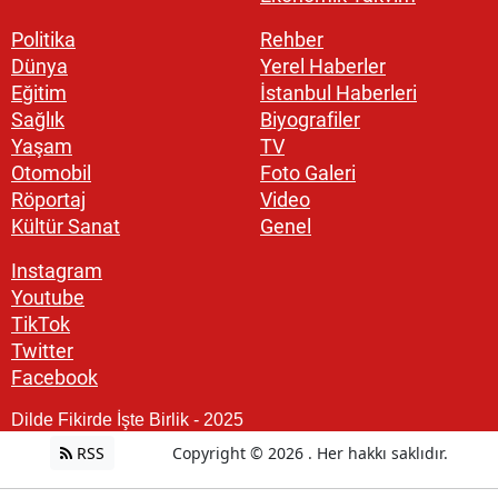
Politika
Rehber
Dünya
Yerel Haberler
Eğitim
İstanbul Haberleri
Sağlık
Biyografiler
Yaşam
TV
Otomobil
Foto Galeri
Röportaj
Video
Kültür Sanat
Genel
Instagram
Youtube
TikTok
Twitter
Facebook
Dilde Fikirde İşte Birlik - 2025
RSS
Copyright © 2026 . Her hakkı saklıdır.