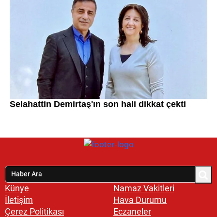
Künye
Namaz Vakitleri
İletişim
Hava Durumu
Çerez Politikası
Eczaneler