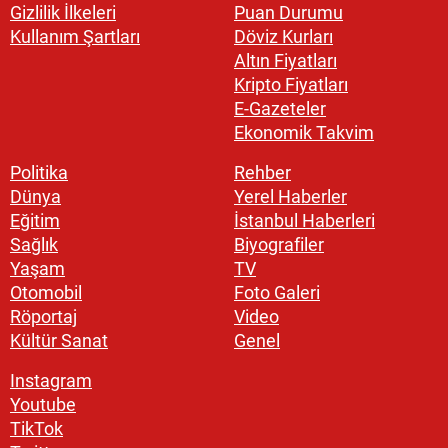
Gizlilik İlkeleri
Puan Durumu
Kullanım Şartları
Döviz Kurları
Altın Fiyatları
Kripto Fiyatları
E-Gazeteler
Ekonomik Takvim
Politika
Rehber
Dünya
Yerel Haberler
Eğitim
İstanbul Haberleri
Sağlık
Biyografiler
Yaşam
TV
Otomobil
Foto Galeri
Röportaj
Video
Kültür Sanat
Genel
Instagram
Youtube
TikTok