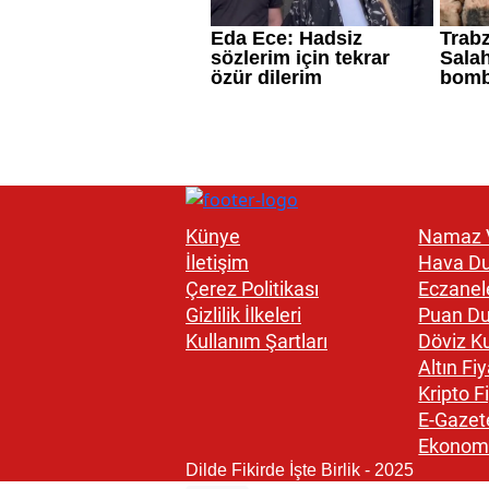
Künye
Namaz V
İletişim
Hava D
Çerez Politikası
Eczanel
Gizlilik İlkeleri
Puan D
Kullanım Şartları
Döviz Ku
Altın Fiy
Kripto Fi
E-Gazet
Ekonom
Dilde Fikirde İşte Birlik - 2025