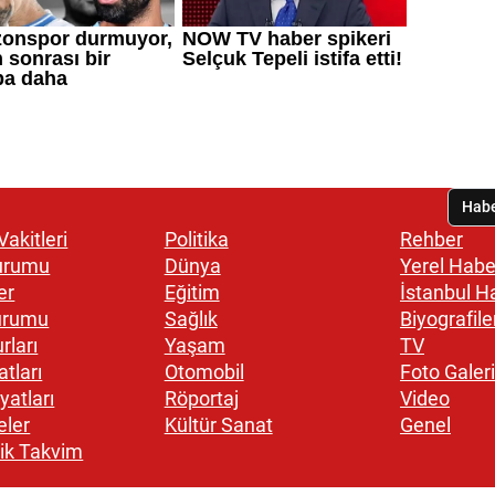
akitleri
Politika
Rehber
urumu
Dünya
Yerel Habe
er
Eğitim
İstanbul H
urumu
Sağlık
Biyografile
rları
Yaşam
TV
atları
Otomobil
Foto Galeri
yatları
Röportaj
Video
eler
Kültür Sanat
Genel
ik Takvim