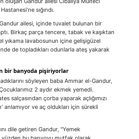
 oluşan Gandur ailesi Cibaliya Mülteci
Hastanesi'ne sığındı.
andur ailesi, içinde tuvalet bulunan bir
tı. Birkaç parça tencere, tabak ve kaşıktan
el yıkama lavabosunun içine gelişigüzel
inde de topladıkları odunlarla ateş yakarak
n bir banyoda pişiriyorlar
şadıklarını söyleyen baba Ammar el-Gandur,
 Çocuklarımız 2 aydır ekmek yemedi.
es salçasından çorba yaparak açlığımızı
' anlamıyor ve aç oldukları için sürekli
rını dile getiren Gandur, "Yemek
. O yüzden bu banyoyu mutfak olarak