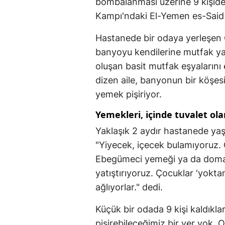
bombalanması üzerine 9 kişiden
Kampı'ndaki El-Yemen es-Said 
Hastanede bir odaya yerleşen G
banyoyu kendilerine mutfak yap
oluşan basit mutfak eşyalarını 
dizen aile, banyonun bir köşes
yemek pişiriyor.
Yemekleri, içinde tuvalet ola
Yaklaşık 2 aydır hastanede ya
"Yiyecek, içecek bulamıyoruz.
Ebegümeci yemeği ya da domat
yatıştırıyoruz. Çocuklar 'yoktan
ağlıyorlar." dedi.
Küçük bir odada 9 kişi kaldıkla
pişirebileceğimiz bir yer yok