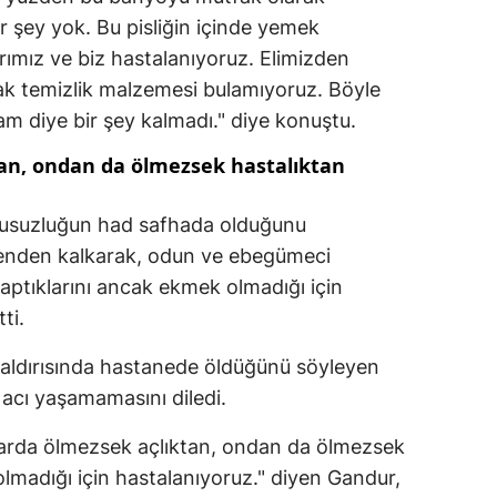
r şey yok. Bu pisliğin içinde yemek
ımız ve biz hastalanıyoruz. Elimizden
ak temizlik malzemesi bulamıyoruz. Böyle
 diye bir şey kalmadı." diye konuştu.
tan, ondan da ölmezsek hastalıktan
 susuzluğun had safhada olduğunu
enden kalkarak, odun ve ebegümeci
ptıklarını ancak ekmek olmadığı için
ti.
şi saldırısında hastanede öldüğünü söyleyen
r acı yaşamamasını diledi.
ılarda ölmezsek açlıktan, ondan da ölmezsek
olmadığı için hastalanıyoruz." diyen Gandur,