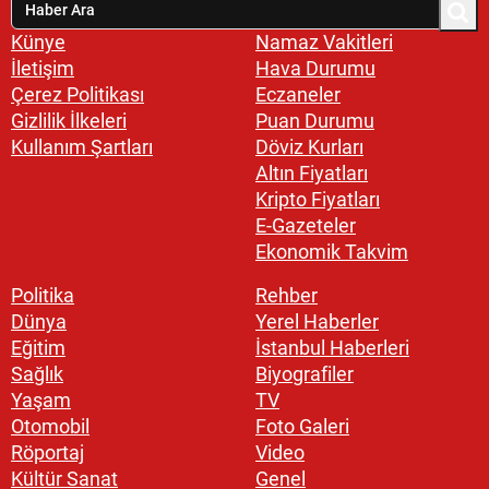
Künye
Namaz Vakitleri
İletişim
Hava Durumu
Çerez Politikası
Eczaneler
Gizlilik İlkeleri
Puan Durumu
Kullanım Şartları
Döviz Kurları
Altın Fiyatları
Kripto Fiyatları
E-Gazeteler
Ekonomik Takvim
Politika
Rehber
Dünya
Yerel Haberler
Eğitim
İstanbul Haberleri
Sağlık
Biyografiler
Yaşam
TV
Otomobil
Foto Galeri
Röportaj
Video
Kültür Sanat
Genel