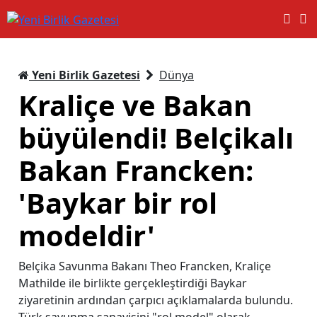
Yeni Birlik Gazetesi
Dünya
Kraliçe ve Bakan
büyülendi! Belçikalı
Bakan Francken:
'Baykar bir rol
modeldir'
Belçika Savunma Bakanı Theo Francken, Kraliçe
Mathilde ile birlikte gerçekleştirdiği Baykar
ziyaretinin ardından çarpıcı açıklamalarda bulundu.
Türk savunma sanayisini "rol model" olarak