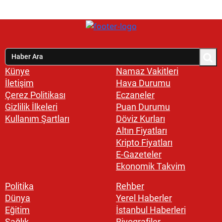
Künye
Namaz Vakitleri
İletişim
Hava Durumu
Çerez Politikası
Eczaneler
Gizlilik İlkeleri
Puan Durumu
Kullanım Şartları
Döviz Kurları
Altın Fiyatları
Kripto Fiyatları
E-Gazeteler
Ekonomik Takvim
Politika
Rehber
Dünya
Yerel Haberler
Eğitim
İstanbul Haberleri
Sağlık
Biyografiler