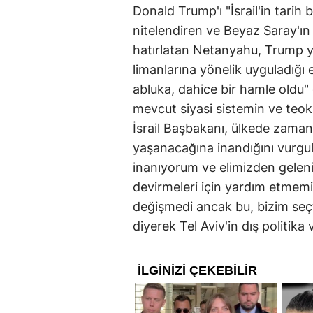
Donald Trump'ı "İsrail'in tari
nitelendiren ve Beyaz Saray'ın İ
hatırlatan Netanyahu, Trump 
limanlarına yönelik uyguladığı
abluka, dahice bir hamle oldu"
mevcut siyasi sistemin ve teok
İsrail Başbakanı, ülkede zamanl
yaşanacağına inandığını vurgu
inanıyorum ve elimizden geleni
devirmeleri için yardım etmem
değişmedi ancak bu, bizim se
diyerek Tel Aviv'in dış politik