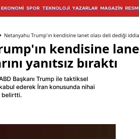
EKONOMİ
SPOR
TEKNOLOJİ
YAZARLAR
MAGAZİN
RESMİ
Netanyahu Trump'ın kendisine lanet olası deli dediği iddial
ump'ın kendisine lanet
rını yanıtsız bıraktı
ABD Başkanı Trump ile taktiksel
 kabul ederek İran konusunda nihai
belirtti.