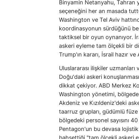
Binyamin Netanyahu, Tahran y
seçeneğini her an masada tut
Washington ve Tel Aviv hattınd
koordinasyonun sürdüğünü beli
taktiksel bir oyun oynanıyor. İ
askeri eyleme tam ölçekli bir d
Trump'ın kararı, İsrail hazır v
Uluslararası ilişkiler uzmanları
Doğu'daki askeri konuşlanmasın
dikkat çekiyor. ABD Merkez K
Washington yönetimi, bölgedek
Akdeniz ve Kızıldeniz'deki aske
taarruz grupları, güdümlü füze d
bölgedeki personel sayısını 40 
Pentagon'un bu devasa lojisti
bahsettiği "tam ölçekli askeri