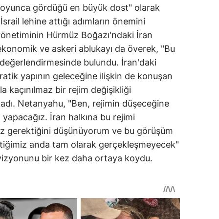
h boyunca gördüğü en büyük dost" olarak
srail lehine attığı adımların önemini
yönetiminin Hürmüz Boğazı'ndaki İran
 ekonomik ve askeri ablukayı da överek, "Bu
 değerlendirmesinde bulundu. İran'daki
ratik yapının geleceğine ilişkin de konuşan
a kaçınılmaz bir rejim değişikliği
ladı. Netanyahu, "Ben, rejimin düşeceğine
 yapacağız. İran halkına bu rejimi
iz gerektiğini düşünüyorum ve bu görüşüm
çtiğimiz anda tam olarak gerçekleşmeyecek"
a vizyonunu bir kez daha ortaya koydu.