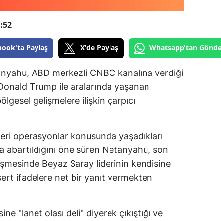
:52
book'ta Paylaş
X'de Paylaş
Whatsapp'tan Gönde
anyahu, ABD merkezli CNBC kanalına verdiği
Donald Trump ile aralarında yaşanan
lgesel gelişmelere ilişkin çarpıcı
keri operasyonlar konusunda yaşadıkları
a abartıldığını öne süren Netanyahu, son
rüşmesinde Beyaz Saray liderinin kendisine
 sert ifadelere net bir yanıt vermekten
ne "lanet olası deli" diyerek çıkıştığı ve