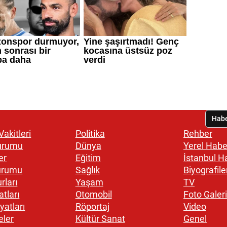
akitleri
Politika
Rehber
urumu
Dünya
Yerel Habe
er
Eğitim
İstanbul H
urumu
Sağlık
Biyografile
rları
Yaşam
TV
atları
Otomobil
Foto Galeri
yatları
Röportaj
Video
eler
Kültür Sanat
Genel