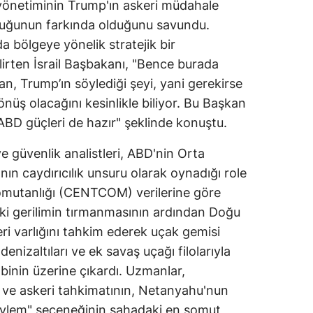
önetiminin Trump'ın askeri müdahale
tuğunun farkında olduğunu savundu.
a bölgeye yönelik stratejik bir
rten İsrail Başbakanı, "Bence burada
ran, Trump’ın söylediği şeyi, yani gerekirse
önüş olacağını kesinlikle biliyor. Bu Başkan
e ABD güçleri de hazır" şeklinde konuştu.
 ve güvenlik analistleri, ABD'nin Orta
ın caydırıcılık unsuru olarak oynadığı role
omutanlığı (CENTCOM) verilerine göre
i gerilimin tırmanmasının ardından Doğu
ri varlığını tahkim ederek uçak gemisi
enizaltıları ve ek savaş uçağı filolarıyla
binin üzerine çıkardı. Uzmanlar,
k ve askeri tahkimatının, Netanyahu'nun
 eylem" seçeneğinin sahadaki en somut