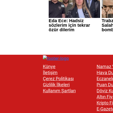
Künye
Namaz V
İletişim
Hava D
Çerez Politikası
Eczanel
Gizlilik İlkeleri
Puan D
Kullanım Şartları
Döviz Ku
Altın Fiy
Kripto Fi
E-Gazet