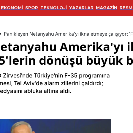
EKONOMİ
SPOR
TEKNOLOJİ
YAZARLAR
MAGAZİN
RESMİ
Panikleyen Netanyahu Amerika'yı ikna etmeye çalışıyor: 'F
etanyahu Amerika'yı 
-35'lerin dönüşü büyük b
Zirvesi'nde Türkiye'nin F-35 programına
esi, Tel Aviv’de alarm zillerini çaldırdı;
yasını abluka altına aldı.