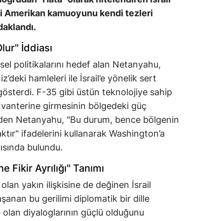
i Amerikan kamuoyunu kendi tezleri
aklandı.
lur" İddiası
sel politikalarını hedef alan Netanyahu,
deki hamleleri ile İsrail’e yönelik sert
sterdi. F-35 gibi üstün teknolojiye sahip
envanterine girmesinin bölgedeki güç
 eden Netanyahu, "Bu durum, bence bölgenin
ktır" ifadelerini kullanarak Washington’a
ısında bulundu.
e Fikir Ayrılığı" Tanımı
an yakın ilişkisine de değinen İsrail
nan bu gerilimi diplomatik bir dille
 olan diyaloglarının güçlü olduğunu