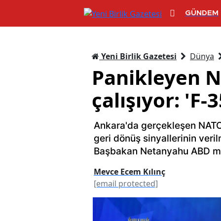
GÜNDEM
Yeni Birlik Gazetesi
Dünya
Panikleyen N
çalışıyor: 'F
Ankara'da gerçekleşen NATO 
geri dönüş sinyallerinin verilm
Başbakan Netanyahu ABD med
Mevce Ecem Kılınç
[email protected]