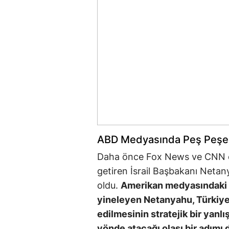
ABD Medyasında Peş Peşe 
Daha önce Fox News ve CNN ekr
getiren İsrail Başbakanı Neta
oldu.
Amerikan medyasındaki 
yineleyen Netanyahu, Türkiye
edilmesinin stratejik bir yanl
yönde atacağı olası bir adımı 