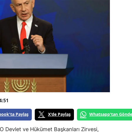
4:51
book'ta Paylaş
X'de Paylaş
Whatsapp'tan Gönde
 Devlet ve Hükümet Başkanları Zirvesi,