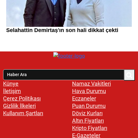
Künye
Namaz Vakitleri
İletişim
Hava Durumu
Çerez Politikası
Eczaneler
Gizlilik İlkeleri
Puan Durumu
Kullanım Şartları
Döviz Kurları
Altın Fiyatları
Kripto Fiyatları
E-Gazeteler