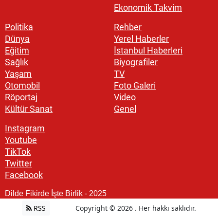
Ekonomik Takvim
Politika
Rehber
Dünya
Yerel Haberler
Eğitim
İstanbul Haberleri
Sağlık
Biyografiler
Yaşam
TV
Otomobil
Foto Galeri
Röportaj
Video
Kültür Sanat
Genel
Instagram
Youtube
TikTok
Twitter
Facebook
Dilde Fikirde İşte Birlik - 2025
RSS
Copyright © 2026 . Her hakkı saklıdır.