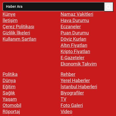
Künye
Namaz Vakitleri
İletişim
Hava Durumu
Çerez Politikası
Eczaneler
Gizlilik İlkeleri
Puan Durumu
Kullanım Şartları
Döviz Kurları
Altın Fiyatları
Kripto Fiyatları
E-Gazeteler
Ekonomik Takvim
Politika
Rehber
Dünya
Yerel Haberler
Eğitim
İstanbul Haberleri
Sağlık
Biyografiler
Yaşam
TV
Otomobil
Foto Galeri
Röportaj
Video