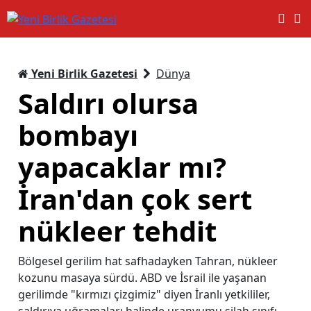
Yeni Birlik Gazetesi
Dünya
Saldırı olursa
bombayı
yapacaklar mı?
İran'dan çok sert
nükleer tehdit
Bölgesel gerilim hat safhadayken Tahran, nükleer
kozunu masaya sürdü. ABD ve İsrail ile yaşanan
gerilimde "kırmızı çizgimiz" diyen İranlı yetkililer,
saldırıya uğramaları halinde uranyumu silah sınıfı