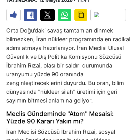
YAYINLAMA: 12 Mayıs 2026 - 11:41
Orta Doğu’daki savaş tamtamları dinmek
bilmezken, İran nükleer programında en radikal
adımı atmaya hazırlanıyor. İran Meclisi Ulusal
Güvenlik ve Dış Politika Komisyonu Sözcüsü
İbrahim Rızai, olası bir saldırı durumunda
uranyumu yüzde 90 oranında
zenginleştireceklerini duyurdu. Bu oran, bilim
dünyasında "nükleer silah" üretimi için geri
sayımın bitmesi anlamına geliyor.
Meclis Gündeminde "Atom" Mesaisi:
Yüzde 90 Kararı Yakın mı?
İran Meclisi Sözcüsü İbrahim Rızai, sosyal