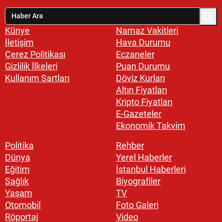
Künye
Namaz Vakitleri
İletişim
Hava Durumu
Çerez Politikası
Eczaneler
Gizlilik İlkeleri
Puan Durumu
Kullanım Şartları
Döviz Kurları
Altın Fiyatları
Kripto Fiyatları
E-Gazeteler
Ekonomik Takvim
Politika
Rehber
Dünya
Yerel Haberler
Eğitim
İstanbul Haberleri
Sağlık
Biyografiler
Yaşam
TV
Otomobil
Foto Galeri
Röportaj
Video