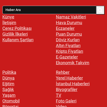
Künye
Namaz Vakitleri
İletişim
Hava Durumu
Çerez Politikası
Eczaneler
Gizlilik İlkeleri
Puan Durumu
Kullanım Şartları
Döviz Kurları
Altın Fiyatları
Kripto Fiyatları
E-Gazeteler
Ekonomik Takvim
Politika
Rehber
Dünya
Yerel Haberler
Eğitim
İstanbul Haberleri
Sağlık
Biyografiler
Yaşam
TV
Otomobil
Foto Galeri
Röportaj
Video