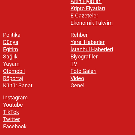
Altın Fiyatları
Kripto Fiyatları
E-Gazeteler
Ekonomik Takvim
Politika
Rehber
Dünya
Yerel Haberler
Eğitim
İstanbul Haberleri
Sağlık
Biyografiler
Yaşam
TV
Otomobil
Foto Galeri
Röportaj
Video
Kültür Sanat
Genel
Instagram
Youtube
TikTok
Twitter
Facebook