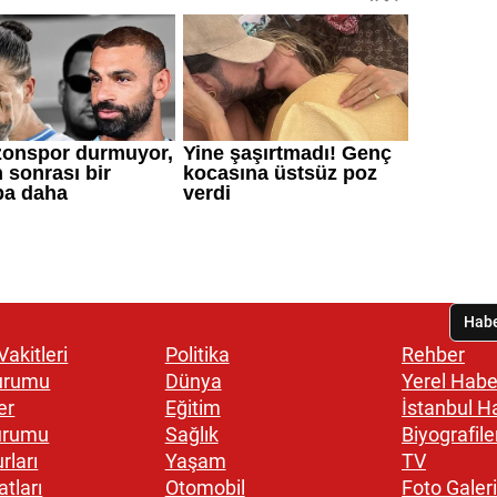
akitleri
Politika
Rehber
urumu
Dünya
Yerel Habe
er
Eğitim
İstanbul H
urumu
Sağlık
Biyografile
rları
Yaşam
TV
atları
Otomobil
Foto Galeri