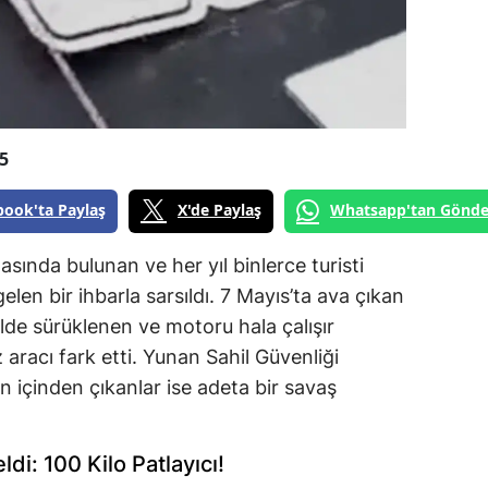
5
book'ta Paylaş
X'de Paylaş
Whatsapp'tan Gönde
asında bulunan ve her yıl binlerce turisti
len bir ihbarla sarsıldı. 7 Mayıs’ta ava çıkan
ilde sürüklenen ve motoru hala çalışır
 aracı fark etti. Yunan Sahil Güvenliği
n içinden çıkanlar ise adeta bir savaş
ldi: 100 Kilo Patlayıcı!