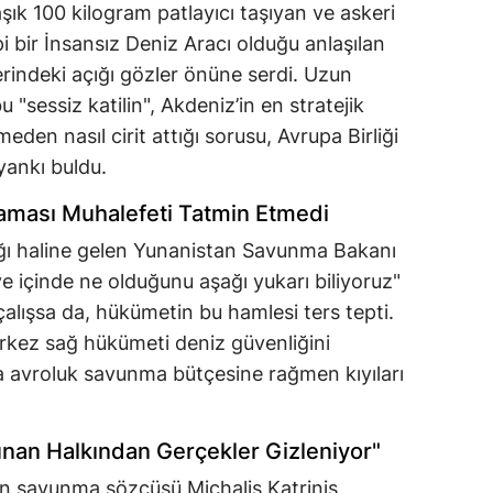
aşık 100 kilogram patlayıcı taşıyan ve askeri
i bir İnsansız Deniz Aracı olduğu anlaşılan
rindeki açığı gözler önüne serdi. Uzun
 "sessiz katilin", Akdeniz’in en stratejik
eden nasıl cirit attığı sorusu, Avrupa Birliği
yankı buldu.
klaması Muhalefeti Tatmin Etmedi
ağı haline gelen Yunanistan Savunma Bakanı
 içinde ne olduğunu aşağı yukarı biliyoruz"
lışsa da, hükümetin bu hamlesi ters tepti.
erkez sağ hükümeti deniz güvenliğini
 avroluk savunma bütçesine rağmen kıyıları
Yunan Halkından Gerçekler Gizleniyor"
n savunma sözcüsü Michalis Katrinis,