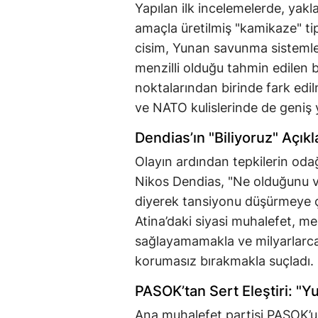
Yapılan ilk incelemelerde, yakl
amaçla üretilmiş "kamikaze" tip
cisim, Yunan savunma sistemle
menzilli olduğu tahmin edilen bu
noktalarından birinde fark edilm
ve NATO kulislerinde de geniş 
Dendias’ın "Biliyoruz" Açı
Olayın ardından tepkilerin od
Nikos Dendias, "Ne olduğunu ve
diyerek tansiyonu düşürmeye ça
Atina’daki siyasi muhalefet, m
sağlayamamakla ve milyarlarca
korumasız bırakmakla suçladı.
PASOK’tan Sert Eleştiri: "
Ana muhalefet partisi PASOK’u