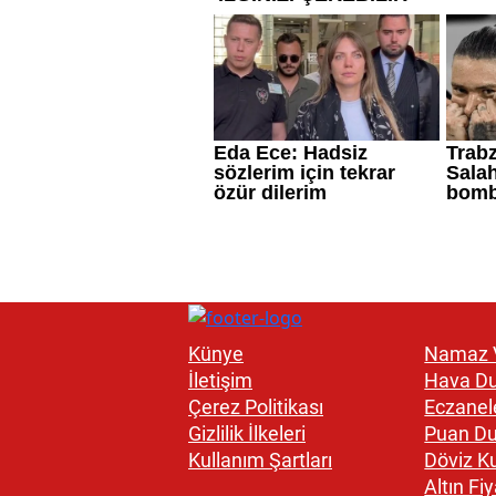
Künye
Namaz V
İletişim
Hava D
Çerez Politikası
Eczanel
Gizlilik İlkeleri
Puan D
Kullanım Şartları
Döviz Ku
Altın Fiy