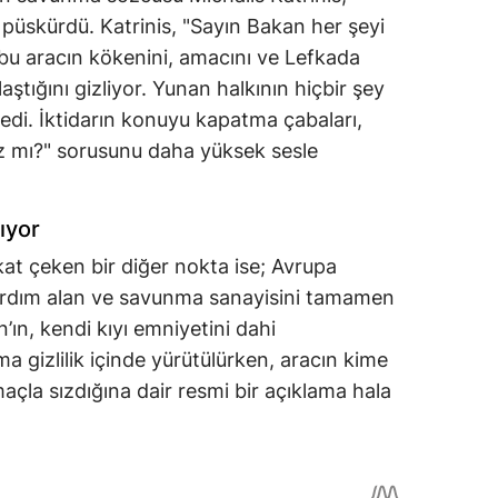
 püskürdü. Katrinis, "Sayın Bakan her şeyi
 bu aracın kökenini, amacını ve Lefkada
ştığını gizliyor. Yunan halkının hiçbir şey
dedi. İktidarın konuyu kapatma çabaları,
sız mı?" sorusunu daha yüksek sesle
ıyor
at çeken bir diğer nokta ise; Avrupa
 yardım alan ve savunma sanayisini tamamen
ın, kendi kıyı emniyetini dahi
 gizlilik içinde yürütülürken, aracın kime
açla sızdığına dair resmi bir açıklama hala