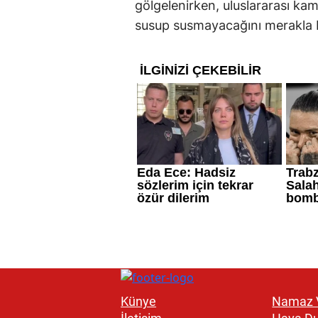
gölgelenirken, uluslararası ka
susup susmayacağını merakla b
Künye
Namaz V