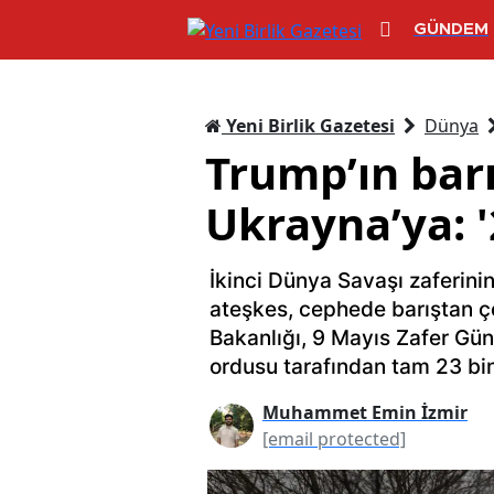
GÜNDEM
Yeni Birlik Gazetesi
Dünya
Trump’ın bar
Ukrayna’ya: '
İkinci Dünya Savaşı zaferini
ateşkes, cephede barıştan ç
Bakanlığı, 9 Mayıs Zafer Günü
ordusu tarafından tam 23 bin
Muhammet Emin İzmir
[email protected]