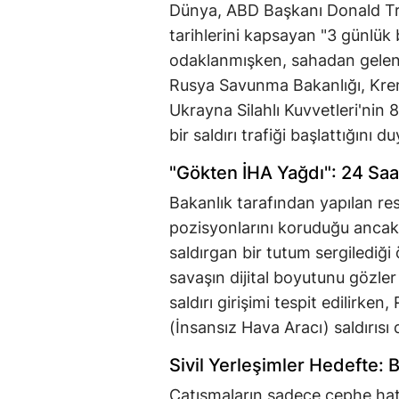
Dünya, ABD Başkanı Donald Tr
tarihlerini kapsayan "3 günlük
odaklanmışken, sahadan gelen r
Rusya Savunma Bakanlığı, Kreml
Ukrayna Silahlı Kuvvetleri'nin
bir saldırı trafiği başlattığını d
"Gökten İHA Yağdı": 24 Saat
Bakanlık tarafından yapılan re
pozisyonlarını koruduğu anca
saldırgan bir tutum sergilediği
savaşın dijital boyutunu gözler
saldırı girişimi tespit edilirke
(İnsansız Hava Aracı) saldırısı d
Sivil Yerleşimler Hedefte: B
Çatışmaların sadece cephe hattı