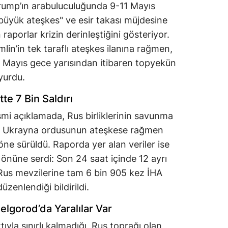
ump’ın arabuluculuğunda 9-11 Mayıs
 büyük ateşkes" ve esir takası müjdesine
aporlar krizin derinleştiğini gösteriyor.
in’in tek taraflı ateşkes ilanına rağmen,
 8 Mayıs gece yarısından itibaren topyekün
uyurdu.
te 7 Bin Saldırı
smi açıklamada, Rus birliklerinin savunma
k Ukrayna ordusunun ateşkese rağmen
 öne sürüldü. Raporda yer alan veriler ise
 önüne serdi: Son 24 saat içinde 12 ayrı
n, Rus mevzilerine tam 6 bin 905 kez İHA
üzenlendiği bildirildi.
elgorod’da Yaralılar Var
yla sınırlı kalmadığı, Rus toprağı olan