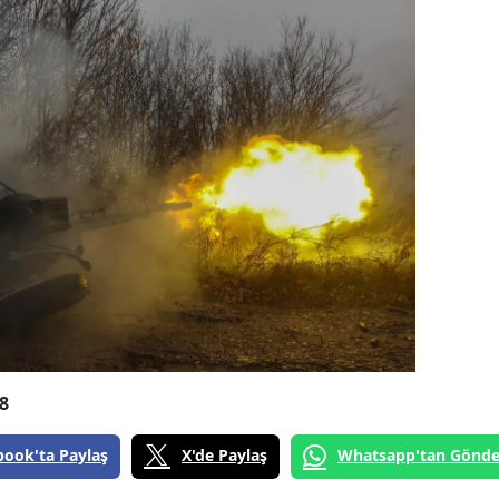
8
book'ta Paylaş
X'de Paylaş
Whatsapp'tan Gönde