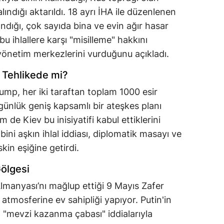
ındığı aktarıldı. 18 ayrı İHA ile düzenlenen
landığı, çok sayıda bina ve evin ağır hasar
bu ihlallere karşı "misilleme" hakkını
yönetim merkezlerini vurduğunu açıkladı.
ı Tehlikede mi?
mp, her iki taraftan toplam 1000 esir
günlük geniş kapsamlı bir ateşkes planı
 Kiev bu inisiyatifi kabul ettiklerini
bini aşkın ihlal iddiası, diplomatik masayı ve
skin eşiğine getirdi.
Gölgesi
 Almanyası’nı mağlup ettiği 9 Mayıs Zafer
 atmosferine ev sahipliği yapıyor. Putin'in
 "mevzi kazanma çabası" iddialarıyla