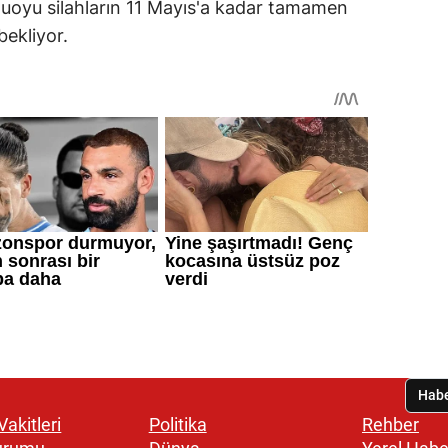
muoyu silahların 11 Mayıs'a kadar tamamen
ekliyor.
akitleri
Politika
Rehber