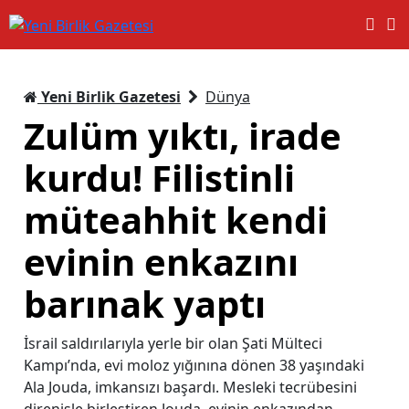
Yeni Birlik Gazetesi
Dünya
Zulüm yıktı, irade
kurdu! Filistinli
müteahhit kendi
evinin enkazını
barınak yaptı
İsrail saldırılarıyla yerle bir olan Şati Mülteci
Kampı’nda, evi moloz yığınına dönen 38 yaşındaki
Ala Jouda, imkansızı başardı. Mesleki tecrübesini
direnişle birleştiren Jouda, evinin enkazından