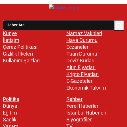
Künye
Namaz Vakitleri
İletişim
Hava Durumu
Çerez Politikası
Eczaneler
Gizlilik İlkeleri
Puan Durumu
Kullanım Şartları
Döviz Kurları
Altın Fiyatları
Kripto Fiyatları
E-Gazeteler
Ekonomik Takvim
Politika
Rehber
Dünya
Yerel Haberler
Eğitim
İstanbul Haberleri
Sağlık
Biyografiler
Yaşam
TV