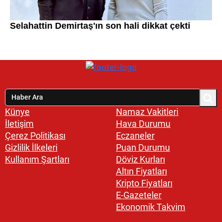
Künye
Namaz Vakitleri
İletişim
Hava Durumu
Çerez Politikası
Eczaneler
Gizlilik İlkeleri
Puan Durumu
Kullanım Şartları
Döviz Kurları
Altın Fiyatları
Kripto Fiyatları
E-Gazeteler
Ekonomik Takvim