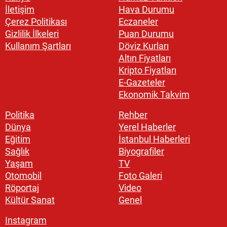
İletişim
Hava Durumu
Çerez Politikası
Eczaneler
Gizlilik İlkeleri
Puan Durumu
Kullanım Şartları
Döviz Kurları
Altın Fiyatları
Kripto Fiyatları
E-Gazeteler
Ekonomik Takvim
Politika
Rehber
Dünya
Yerel Haberler
Eğitim
İstanbul Haberleri
Sağlık
Biyografiler
Yaşam
TV
Otomobil
Foto Galeri
Röportaj
Video
Kültür Sanat
Genel
Instagram