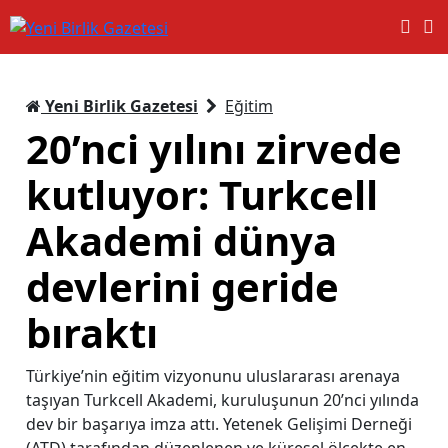
Yeni Birlik Gazetesi
Eğitim
20’nci yılını zirvede
kutluyor: Turkcell
Akademi dünya
devlerini geride
bıraktı
Türkiye’nin eğitim vizyonunu uluslararası arenaya
taşıyan Turkcell Akademi, kuruluşunun 20’nci yılında
dev bir başarıya imza attı. Yetenek Gelişimi Derneği
(ATD) tarafından düzenlenen ve küresel ölçekte en