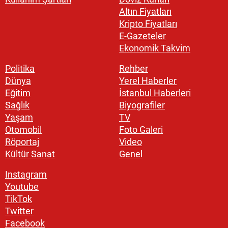
Altın Fiyatları
Kripto Fiyatları
E-Gazeteler
Ekonomik Takvim
Politika
Rehber
Dünya
Yerel Haberler
Eğitim
İstanbul Haberleri
Sağlık
Biyografiler
Yaşam
TV
Otomobil
Foto Galeri
Röportaj
Video
Kültür Sanat
Genel
Instagram
Youtube
TikTok
Twitter
Facebook