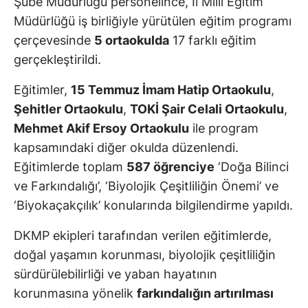
Şube Müdürlüğü personelince, İl Milli Eğitim
Müdürlüğü iş birliğiyle yürütülen eğitim programı
çerçevesinde
5 ortaokulda
17 farklı eğitim
gerçekleştirildi.
Eğitimler,
15 Temmuz İmam Hatip Ortaokulu
,
Şehitler Ortaokulu
,
TOKİ Şair Celali Ortaokulu
,
Mehmet Akif Ersoy Ortaokulu
ile program
kapsamındaki diğer okulda düzenlendi.
Eğitimlerde toplam
587 öğrenciye
‘Doğa Bilinci
ve Farkındalığı’, ‘Biyolojik Çeşitliliğin Önemi’ ve
‘Biyokaçakçılık’ konularında bilgilendirme yapıldı.
DKMP ekipleri tarafından verilen eğitimlerde,
doğal yaşamın korunması, biyolojik çeşitliliğin
sürdürülebilirliği ve yaban hayatının
korunmasına yönelik
farkındalığın artırılması