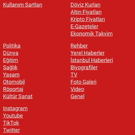
Kullanım Şartları
Döviz Kurları
Altın Fiyatları
Kripto Fiyatları
E-Gazeteler
Ekonomik Takvim
Politika
Rehber
Dünya
Yerel Haberler
Eğitim
İstanbul Haberleri
Sağlık
Biyografiler
Yaşam
TV
Otomobil
Foto Galeri
Röportaj
Video
Kültür Sanat
Genel
Instagram
Youtube
TikTok
Twitter