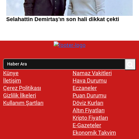
Künye
Namaz Vakitleri
İletişim
Hava Durumu
Çerez Politikası
Eczaneler
Gizlilik İlkeleri
Puan Durumu
Kullanım Şartları
Döviz Kurları
Altın Fiyatları
Kripto Fiyatları
E-Gazeteler
Ekonomik Takvim