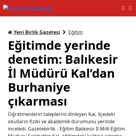
Yeni Birlik Gazetesi
Eğitim
Eğitimde yerinde
denetim: Balıkesir
İl Müdürü Kal’dan
Burhaniye
çıkarması
Öğretmenlerin taleplerini dinleyen Kal, ilçedeki
okulların fiziki ve akademik durumunu yerinde
inceledi. Gazetebirlik - Eğitim Balıkesir İl Milli Eğitim
Müdürü Selehattin Kal, eğitimdeki kaliteyi artırma