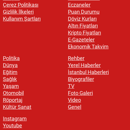
Çerez Politikası
Eczaneler
Gizlilik İlkeleri
Puan Durumu
Kullanım Şartları
Döviz Kurları
Altın Fiyatları
Kripto Fiyatları
E-Gazeteler
Ekonomik Takvim
Politika
Rehber
Dünya
Yerel Haberler
Eğitim
İstanbul Haberleri
Sağlık
Biyografiler
Yaşam
TV
Otomobil
Foto Galeri
Röportaj
Video
Kültür Sanat
Genel
Instagram
Youtube