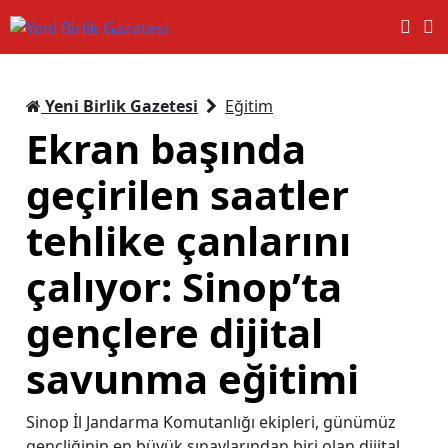
Yeni Birlik Gazetesi
Eğitim
Ekran başında
geçirilen saatler
tehlike çanlarını
çalıyor: Sinop’ta
gençlere dijital
savunma eğitimi
Sinop İl Jandarma Komutanlığı ekipleri, günümüz
gençliğinin en büyük sınavlarından biri olan dijital