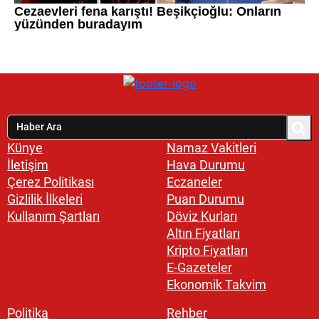
Künye
Namaz Vakitleri
İletişim
Hava Durumu
Çerez Politikası
Eczaneler
Gizlilik İlkeleri
Puan Durumu
Kullanım Şartları
Döviz Kurları
Altın Fiyatları
Kripto Fiyatları
E-Gazeteler
Ekonomik Takvim
Politika
Rehber