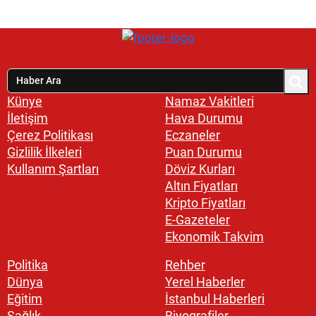
Künye
Namaz Vakitleri
İletişim
Hava Durumu
Çerez Politikası
Eczaneler
Gizlilik İlkeleri
Puan Durumu
Kullanım Şartları
Döviz Kurları
Altın Fiyatları
Kripto Fiyatları
E-Gazeteler
Ekonomik Takvim
Politika
Rehber
Dünya
Yerel Haberler
Eğitim
İstanbul Haberleri
Sağlık
Biyografiler