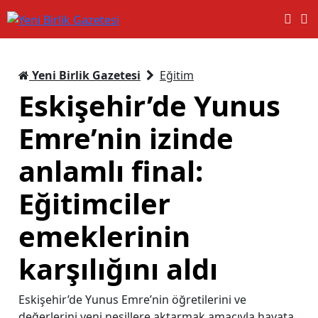
Yeni Birlik Gazetesi
Eğitim
Eskişehir’de Yunus
Emre’nin izinde
anlamlı final:
Eğitimciler
emeklerinin
karşılığını aldı
Eskişehir’de Yunus Emre’nin öğretilerini ve
değerlerini yeni nesillere aktarmak amacıyla hayata