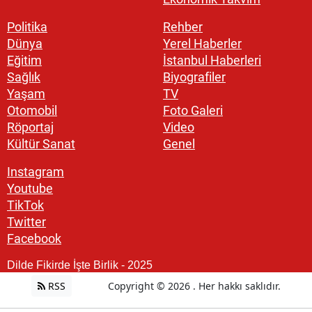
Politika
Rehber
Dünya
Yerel Haberler
Eğitim
İstanbul Haberleri
Sağlık
Biyografiler
Yaşam
TV
Otomobil
Foto Galeri
Röportaj
Video
Kültür Sanat
Genel
Instagram
Youtube
TikTok
Twitter
Facebook
Dilde Fikirde İşte Birlik - 2025
RSS
Copyright © 2026 . Her hakkı saklıdır.