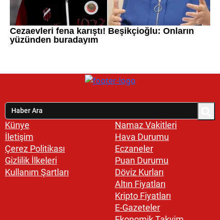
Künye
Namaz Vakitleri
İletişim
Hava Durumu
Çerez Politikası
Eczaneler
Gizlilik İlkeleri
Puan Durumu
Kullanım Şartları
Döviz Kurları
Altın Fiyatları
Kripto Fiyatları
E-Gazeteler
Ekonomik Takvim