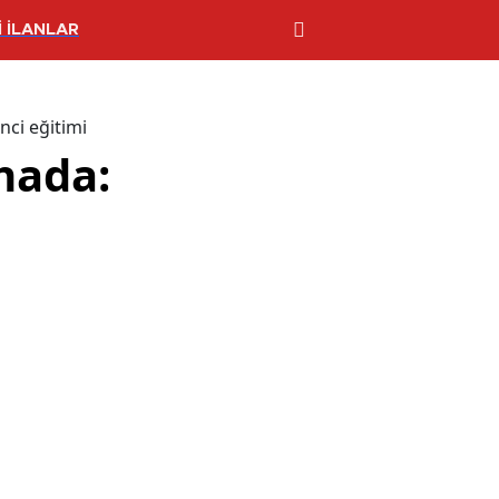
 İLANLAR
nci eğitimi
hada: