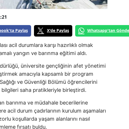
:21
book'ta Paylaş
X'de Paylaş
Whatsapp'tan Gönde
lası acil durumlara karşı hazırlıklı olmak
malı yangın ve barınma eğitimi aldı.
dürlüğü, üniversite gençliğinin afet yönetimi
liştirmek amacıyla kapsamlı bir program
 Sağlığı ve Güvenliği Bölümü öğrencilerini
ilgileri saha pratikleriyle birleştirdi.
an barınma ve müdahale becerilerine
ere acil durum çadırlarının kurulum aşamaları
zorlu koşullarda yaşam alanlarını nasıl
mleme fırsatı buldu.