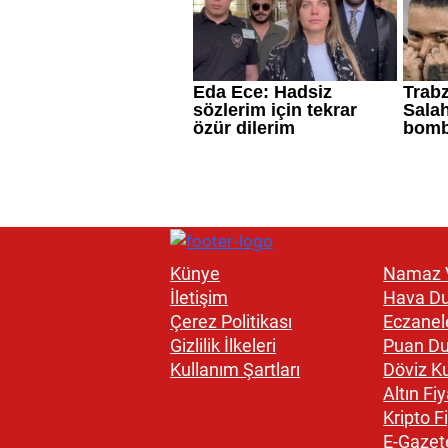
Künye
Namaz V
İletişim
Hava D
Çerez Politikası
Eczanel
Gizlilik İlkeleri
Puan D
Kullanım Şartları
Döviz Ku
Altın Fiy
Kripto Fi
E-Gazet