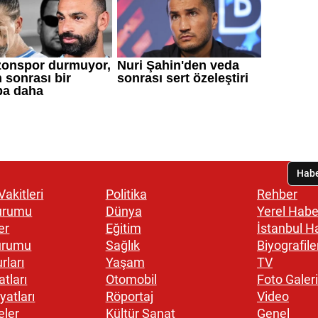
akitleri
Politika
Rehber
urumu
Dünya
Yerel Habe
er
Eğitim
İstanbul H
urumu
Sağlık
Biyografile
rları
Yaşam
TV
atları
Otomobil
Foto Galeri
yatları
Röportaj
Video
eler
Kültür Sanat
Genel