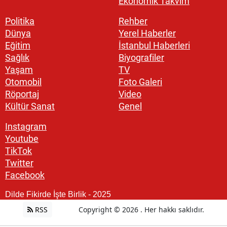
Ekonomik Takvim
Politika
Rehber
Dünya
Yerel Haberler
Eğitim
İstanbul Haberleri
Sağlık
Biyografiler
Yaşam
TV
Otomobil
Foto Galeri
Röportaj
Video
Kültür Sanat
Genel
Instagram
Youtube
TikTok
Twitter
Facebook
Dilde Fikirde İşte Birlik - 2025
RSS
Copyright © 2026 . Her hakkı saklıdır.