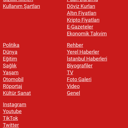
Kullanım Şartları
Döviz Kurları
Altın Fiyatları
Kripto Fiyatları
E-Gazeteler
Ekonomik Takvim
Politika
Rehber
Dünya
Yerel Haberler
Eğitim
İstanbul Haberleri
Sağlık
Biyografiler
Yaşam
TV
Otomobil
Foto Galeri
Röportaj
Video
Kültür Sanat
Genel
Instagram
Youtube
TikTok
Twitter