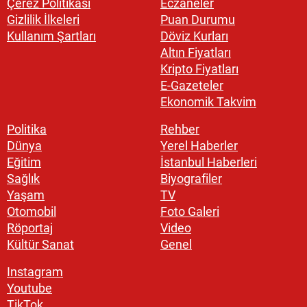
Çerez Politikası
Eczaneler
Gizlilik İlkeleri
Puan Durumu
Kullanım Şartları
Döviz Kurları
Altın Fiyatları
Kripto Fiyatları
E-Gazeteler
Ekonomik Takvim
Politika
Rehber
Dünya
Yerel Haberler
Eğitim
İstanbul Haberleri
Sağlık
Biyografiler
Yaşam
TV
Otomobil
Foto Galeri
Röportaj
Video
Kültür Sanat
Genel
Instagram
Youtube
TikTok