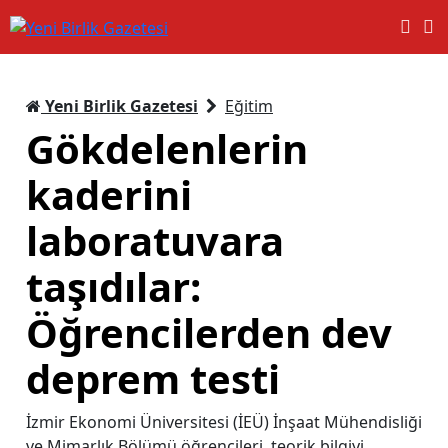
Yeni Birlik Gazetesi
Eğitim
Gökdelenlerin
kaderini
laboratuvara
taşıdılar:
Öğrencilerden dev
deprem testi
İzmir Ekonomi Üniversitesi (İEÜ) İnşaat Mühendisliği
ve Mimarlık Bölümü öğrencileri, teorik bilgiyi