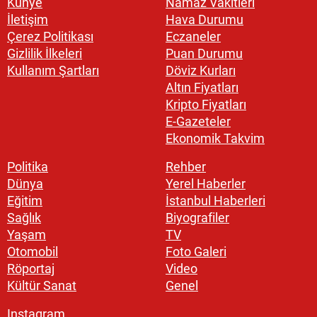
Künye
Namaz Vakitleri
İletişim
Hava Durumu
Çerez Politikası
Eczaneler
Gizlilik İlkeleri
Puan Durumu
Kullanım Şartları
Döviz Kurları
Altın Fiyatları
Kripto Fiyatları
E-Gazeteler
Ekonomik Takvim
Politika
Rehber
Dünya
Yerel Haberler
Eğitim
İstanbul Haberleri
Sağlık
Biyografiler
Yaşam
TV
Otomobil
Foto Galeri
Röportaj
Video
Kültür Sanat
Genel
Instagram