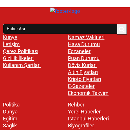
Künye
Namaz Vakitleri
İletişim
Hava Durumu
Çerez Politikası
Eczaneler
Gizlilik İlkeleri
Puan Durumu
Kullanım Şartları
Döviz Kurları
Altın Fiyatları
Kripto Fiyatları
E-Gazeteler
Ekonomik Takvim
Politika
Rehber
Dünya
Yerel Haberler
Eğitim
İstanbul Haberleri
Sağlık
Biyografiler