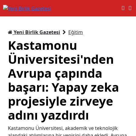
Yeni Birlik Gazetesi
Eğitim
Kastamonu
Üniversitesi'nden
Avrupa çapında
başarı: Yapay zeka
projesiyle zirveye
adını yazdırdı
Kastamonu Üniversitesi, akademik ve teknolojik
alandaki atılımlarına bir yenisini daha ekledi. Avrupa