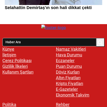
Künye
Namaz Vakitleri
İletişim
Hava Durumu
Çerez Politikası
Eczaneler
Gizlilik İlkeleri
Puan Durumu
Kullanım Şartları
Döviz Kurları
Altın Fiyatları
Kripto Fiyatları
E-Gazeteler
Ekonomik Takvim
Politika
Rehber