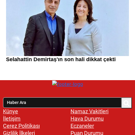
Künye
Namaz Vakitleri
İletişim
Hava Durumu
Çerez Politikası
Eczaneler
Gizlilik İlkeleri
Puan Durumu