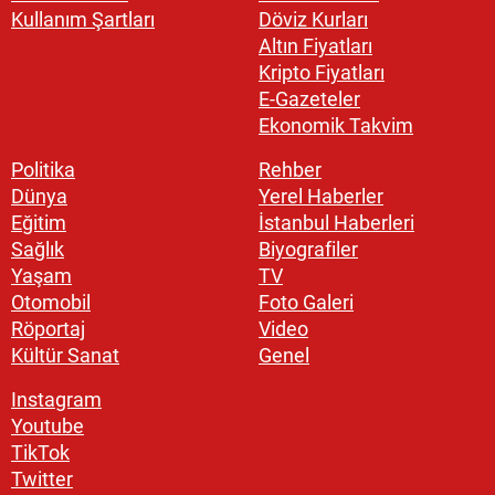
Kullanım Şartları
Döviz Kurları
Altın Fiyatları
Kripto Fiyatları
E-Gazeteler
Ekonomik Takvim
Politika
Rehber
Dünya
Yerel Haberler
Eğitim
İstanbul Haberleri
Sağlık
Biyografiler
Yaşam
TV
Otomobil
Foto Galeri
Röportaj
Video
Kültür Sanat
Genel
Instagram
Youtube
TikTok
Twitter