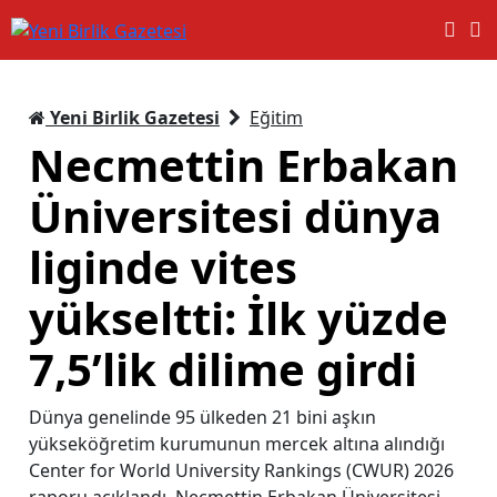
Yeni Birlik Gazetesi
Eğitim
Necmettin Erbakan
Üniversitesi dünya
liginde vites
yükseltti: İlk yüzde
7,5’lik dilime girdi
Dünya genelinde 95 ülkeden 21 bini aşkın
yükseköğretim kurumunun mercek altına alındığı
Center for World University Rankings (CWUR) 2026
raporu açıklandı. Necmettin Erbakan Üniversitesi