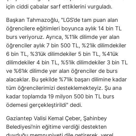
için ciddi çabalar sarf ettiklerini vurguladı.
Başkan Tahmazoğlu, "LGS’de tam puan alan
öğrencilere eğitimleri boyunca aylık 14 bin TL
burs veriyoruz. Ayrıca, %1’lik dilimde yer alan
öğrenciler aylık 7 bin 500 TL, %2’lik dilimdekiler
6 bin TL, %3’lük dilimdekiler 5 bin TL, %4’lük
dilimdekiler 4 bin TL, %5’lik dilimdekiler 3 bin TL
ve %6’lık dilimde yer alan öğrenciler de burs
alacaklar. Bu şekilde %7’lik başarı dilimine kadar
tüm öğrencilerimizi desteklemekteyiz. Şu ana
kadar toplamda 19 milyon 500 bin TL burs
ödemesi gerçekleştirildi" dedi.
Gaziantep Valisi Kemal Çeber, Şahinbey
Belediyesi’nin eğitime verdiği destekten
duyduğu memnuniyeti dile getirerek, yerel