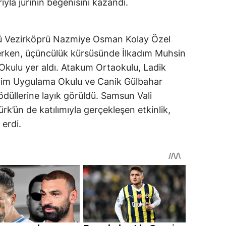
yla jürinin beğenisini kazandı.
lü Vezirköprü Nazmiye Osman Kolay Özel
erken, üçüncülük kürsüsünde İlkadım Muhsin
Okulu yer aldı. Atakum Ortaokulu, Ladik
im Uygulama Okulu ve Canik Gülbahar
üllerine layık görüldü. Samsun Vali
k’ün de katılımıyla gerçekleşen etkinlik,
 erdi.