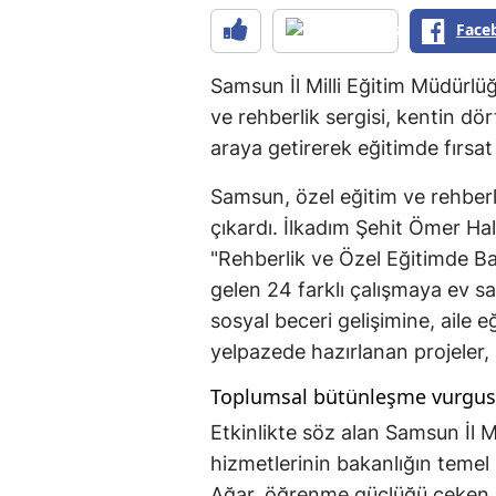
Face
Samsun İl Milli Eğitim Müdürl
ve rehberlik sergisi, kentin dör
araya getirerek eğitimde fırsat 
Samsun, özel eğitim ve rehberlik
çıkardı. İlkadım Şehit Ömer H
"Rehberlik ve Özel Eğitimde Baş
gelen 24 farklı çalışmaya ev sa
sosyal beceri gelişimine, aile 
yelpazede hazırlanan projeler, 
Toplumsal bütünleşme vurgu
Etkinlikte söz alan Samsun İl M
hizmetlerinin bakanlığın temel ö
Ağar, öğrenme güçlüğü çeken ö