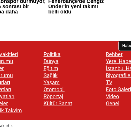
akitleri
Politika
Rehber
urumu
Dünya
Yerel Habe
er
Eğitim
İstanbul H
urumu
Sağlık
Biyografile
rları
Yaşam
TV
atları
Otomobil
Foto Galeri
yatları
Röportaj
Video
eler
Kültür Sanat
Genel
ik Takvim
klıdır.