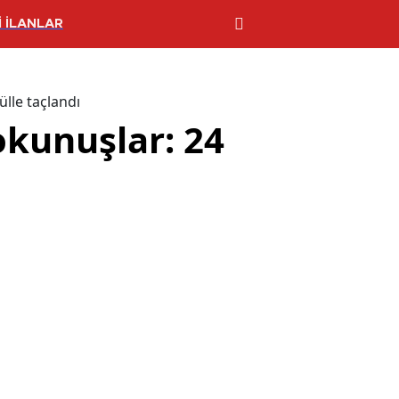
 İLANLAR
lle taçlandı
okunuşlar: 24