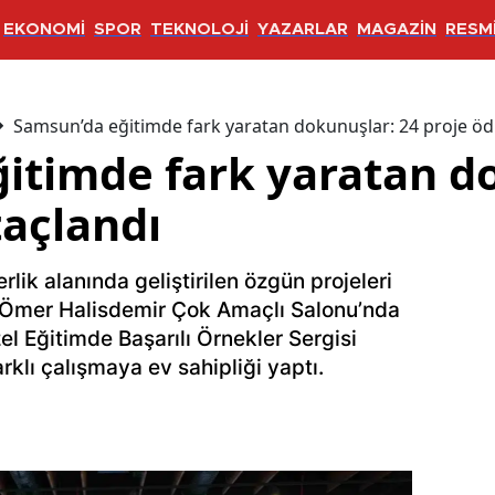
EKONOMİ
SPOR
TEKNOLOJİ
YAZARLAR
MAGAZİN
RESMİ
Samsun’da eğitimde fark yaratan dokunuşlar: 24 proje ödü
itimde fark yaratan d
taçlandı
lik alanında geliştirilen özgün projeleri
it Ömer Halisdemir Çok Amaçlı Salonu’nda
l Eğitimde Başarılı Örnekler Sergisi
rklı çalışmaya ev sahipliği yaptı.