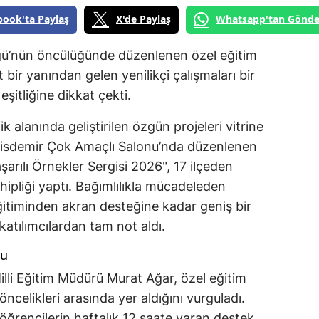
book'ta Paylaş
X'de Paylaş
Whatsapp'tan Gönde
üğü’nün öncülüğünde düzenlenen özel eğitim
t bir yanından gelen yenilikçi çalışmaları bir
eşitliğine dikkat çekti.
 alanında geliştirilen özgün projeleri vitrine
alisdemir Çok Amaçlı Salonu’nda düzenlenen
arılı Örnekler Sergisi 2026", 17 ilçeden
hipliği yaptı. Bağımlılıkla mücadeleden
eğitiminden akran desteğine kadar geniş bir
katılımcılardan tam not aldı.
su
illi Eğitim Müdürü Murat Ağar, özel eğitim
ncelikleri arasında yer aldığını vurguladı.
ğrencilerin haftalık 12 saate varan destek