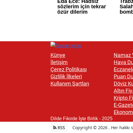
Künye
Namaz V
İletişim
Hava D
Çerez Politikası
Eczanel
Gizlilik İlkeleri
Puan D
Kullanım Şartları
Döviz Ku
Altın Fiy
Kripto Fi
E-Gazet
Ekonom
Dilde Fikirde İşte Birlik - 2025
RSS
Copyright © 2026 . Her hakkı sa