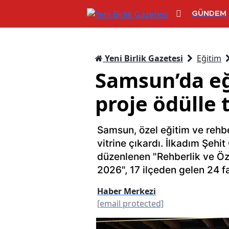
GÜNDEM
Yeni Birlik Gazetesi
Eğitim
Samsun’da eğ
proje ödülle 
Samsun, özel eğitim ve rehber
vitrine çıkardı. İlkadım Şeh
düzenlenen "Rehberlik ve Öze
2026", 17 ilçeden gelen 24 fa
Haber Merkezi
[email protected]